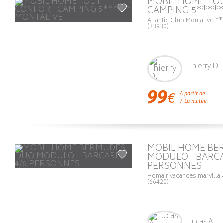
MOBIL HOME TO
CAMPING 5****
Atlantic Club Montalive
(33930)
Thierry D.
99
€
A partir de
/ La nuitée
MOBIL HOME BE
MODULO - BARCA
PERSONNES
Homair vacances marvilla
(66420)
Lucas A.