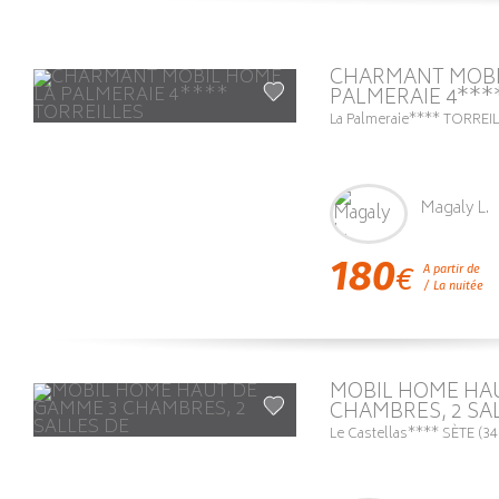
Prix Décroissant
Popularité
à
à
CHARMANT MOBI
PALMERAIE 4***
La Palmeraie**** TORREIL
Magaly L.
180
€
A partir de
/ La nuitée
MOBIL HOME HA
CHAMBRES, 2 SA
Le Castellas**** SÈTE (34