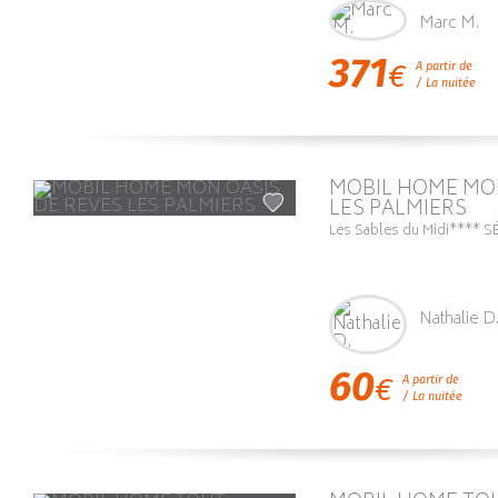
Marc M.
371
€
A partir de
/ La nuitée
MOBIL HOME MON
LES PALMIERS
Les Sables du Midi**** S
Nathalie D
60
€
A partir de
/ La nuitée