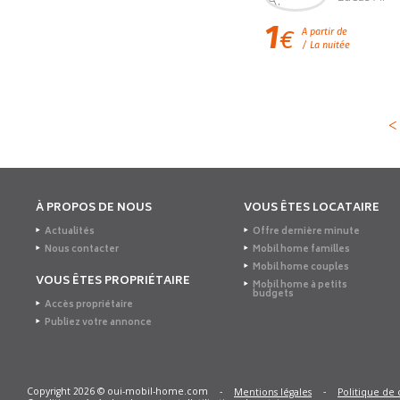
1
€
A partir de
/ La nuitée
<
À PROPOS DE NOUS
VOUS ÊTES LOCATAIRE
Actualités
Offre dernière minute
Nous contacter
Mobil home familles
Mobil home couples
VOUS ÊTES PROPRIÉTAIRE
Mobil home à petits
budgets
Accès propriétaire
Publiez votre annonce
Copyright 2026 © oui-mobil-home.com
-
-
Mentions légales
Politique de 