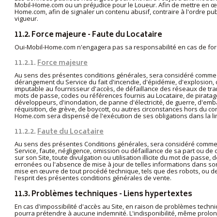
Mobil-Home.com ou un préjudice pour le Loueur. Afin de mettre en œu
Home.com, afin de signaler un contenu abusif, contraire à l'ordre pu
vigueur.
11.2. Force majeure - Faute du Locataire
Oui-Mobil-Home.com n'engagera pas sa responsabilité en cas de force 
11.2.1.
Force majeure
Au sens des présentes conditions générales, sera considéré comme 
dérangement du Service du fait d'incendie, d'épidémie, d'explosion
imputable au fournisseur d'accès, de défaillance des réseaux de trans
mots de passe, codes ou références fournis au Locataire, de piratage
développeurs, d'inondation, de panne d'électricité, de guerre, d'em
réquisition, de grève, de boycott, ou autres circonstances hors du c
Home.com sera dispensé de l'exécution de ses obligations dans la li
11.2.2.
Faute du Locataire
Au sens des présentes Conditions générales, sera considéré comme u
Service, faute, négligence, omission ou défaillance de sa part ou d
sur son Site, toute divulgation ou utilisation illicite du mot de pass
erronées ou l'absence de mise à jour de telles informations dans 
mise en œuvre de tout procédé technique, tels que des robots, ou de
l'esprit des présentes conditions générales de vente.
11.3. Problèmes techniques - Liens hypertextes
En cas d'impossibilité d'accès au Site, en raison de problèmes techn
pourra prétendre à aucune indemnité. L'indisponibilité, même prolong