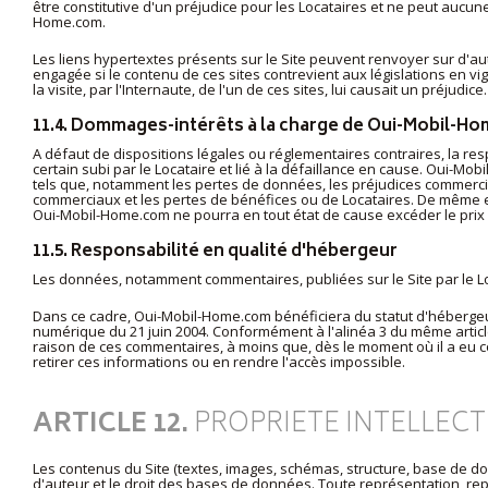
être constitutive d'un préjudice pour les Locataires et ne peut aucun
Home.com.
Les liens hypertextes présents sur le Site peuvent renvoyer sur d'au
engagée si le contenu de ces sites contrevient aux législations en 
la visite, par l'Internaute, de l'un de ces sites, lui causait un préjudice.
11.4. Dommages-intérêts à la charge de Oui-Mobil-H
A défaut de dispositions légales ou réglementaires contraires, la res
certain subi par le Locataire et lié à la défaillance en cause. Oui
tels que, notamment les pertes de données, les préjudices commercia
commerciaux et les pertes de bénéfices ou de Locataires. De même e
Oui-Mobil-Home.com ne pourra en tout état de cause excéder le pri
11.5. Responsabilité en qualité d'hébergeur
Les données, notamment commentaires, publiées sur le Site par le Lo
Dans ce cadre, Oui-Mobil-Home.com bénéficiera du statut d'hébergeur 
numérique du 21 juin 2004. Conformément à l'alinéa 3 du même articl
raison de ces commentaires, à moins que, dès le moment où il a eu conn
retirer ces informations ou en rendre l'accès impossible.
ARTICLE 12.
PROPRIETE INTELLEC
Les contenus du Site (textes, images, schémas, structure, base de don
d'auteur et le droit des bases de données. Toute représentation, repr