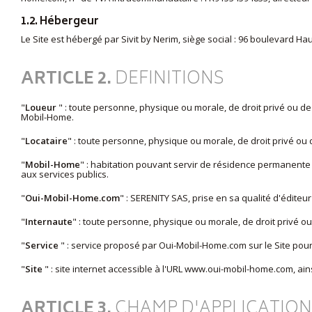
1.2. Hébergeur
Le Site est hébergé par Sivit by Nerim, siège social : 96 boulevard 
ARTICLE 2.
DEFINITIONS
"
Loueur
" : toute personne, physique ou morale, de droit privé ou de d
Mobil-Home.
"
Locataire
" : toute personne, physique ou morale, de droit privé ou d
"
Mobil-Home
" : habitation pouvant servir de résidence permanente
aux services publics.
"
Oui-Mobil-Home.com
" : SERENITY SAS, prise en sa qualité d'éditeur
"
Internaute
" : toute personne, physique ou morale, de droit privé ou 
"
Service
" : service proposé par Oui-Mobil-Home.com sur le Site pour
"
Site
" : site internet accessible à l'URL
www.oui-mobil-home.com
, ai
ARTICLE 3.
CHAMP D'APPLICATION