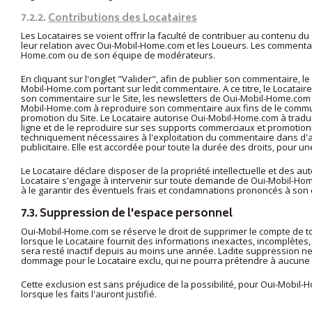
7.2.2.
Contributions des Locataires
Les Locataires se voient offrir la faculté de contribuer au contenu d
leur relation avec Oui-Mobil-Home.com et les Loueurs. Les commentair
Home.com ou de son équipe de modérateurs.
En cliquant sur l'onglet "Valider", afin de publier son commentaire, le
Mobil-Home.com portant sur ledit commentaire. A ce titre, le Locatai
son commentaire sur le Site, les newsletters de Oui-Mobil-Home.com 
Mobil-Home.com à reproduire son commentaire aux fins de le commun
promotion du Site. Le Locataire autorise Oui-Mobil-Home.com à trad
ligne et de le reproduire sur ses supports commerciaux et promotionn
techniquement nécessaires à l'exploitation du commentaire dans d'au
publicitaire. Elle est accordée pour toute la durée des droits, pour un
Le Locataire déclare disposer de la propriété intellectuelle et des a
Locataire s'engage à intervenir sur toute demande de Oui-Mobil-Hom
à le garantir des éventuels frais et condamnations prononcés à son e
7.3. Suppression de l'espace personnel
Oui-Mobil-Home.com se réserve le droit de supprimer le compte de t
lorsque le Locataire fournit des informations inexactes, incomplète
sera resté inactif depuis au moins une année. Ladite suppression n
dommage pour le Locataire exclu, qui ne pourra prétendre à aucune i
Cette exclusion est sans préjudice de la possibilité, pour Oui-Mobil-
lorsque les faits l'auront justifié.