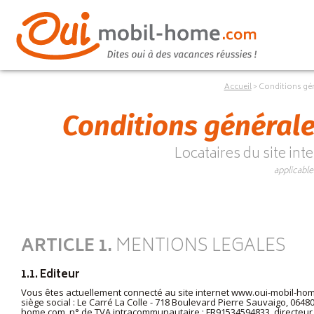
Accueil
Conditions géné
Conditions générales
Locataires du site int
applicabl
ARTICLE 1.
MENTIONS LEGALES
1.1. Editeur
Vous êtes actuellement connecté au site internet
www.oui-mobil-ho
siège social : Le Carré La Colle - 718 Boulevard Pierre Sauvaigo, 0648
home.com
, n° de TVA intracommunautaire : FR91534594833, directeur