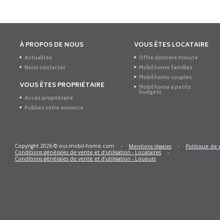
À PROPOS DE NOUS
VOUS ÊTES LOCATAIRE
Actualités
Offre dernière minute
Nous contacter
Mobil home familles
Mobil home couples
VOUS ÊTES PROPRIÉTAIRE
Mobil home à petits
budgets
Accès propriétaire
Publiez votre annonce
Copyright 2026 © oui-mobil-home.com
-
-
Mentions légales
Politique de 
-
Conditions générales de vente et d'utilisation - Locataires
Conditions générales de vente et d'utilisation - Loueurs